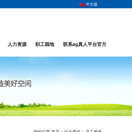
中文版
人力资源
职工园地
联系ag真人平台官方
您的位置:首页 >
社会责任
>
员工服务