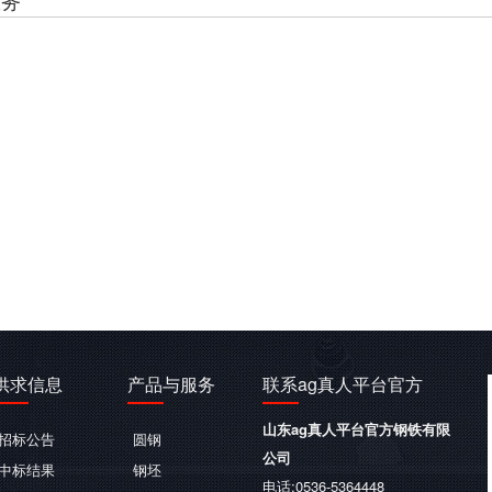
供求信息
产品与服务
联系ag真人平台官方
山东ag真人平台官方钢铁有限
招标公告
圆钢
公司
中标结果
钢坯
电话:0536-5364448