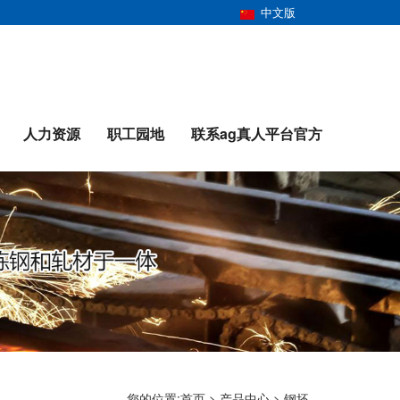
中文版
人力资源
职工园地
联系ag真人平台官方
您的位置:首页 >
产品中心
>
钢坯